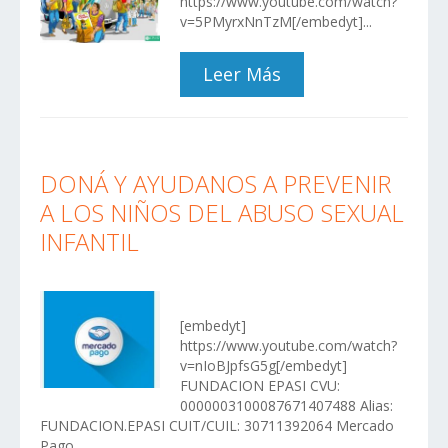
https://www.youtube.com/watch?
v=5PMyrxNnTzM[/embedyt]...
Leer Más
DONÁ Y AYUDANOS A PREVENIR
A LOS NIÑOS DEL ABUSO SEXUAL
INFANTIL
[embedyt]
https://www.youtube.com/watch?
v=nIoBJpfsG5g[/embedyt]
FUNDACION EPASI CVU:
0000003100087671407488 Alias:
FUNDACION.EPASI CUIT/CUIL: 30711392064 Mercado
Pago...