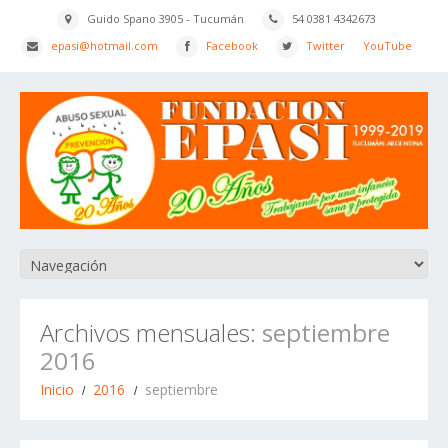
Guido Spano 3905 - Tucumán
54 0381 4342673
epasi@hotmail.com
Facebook
Twitter
YouTube
Archivos mensuales:
septiembre
2016
Inicio
2016
septiembre