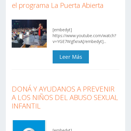
el programa La Puerta Abierta
[embedyt]
https://www.youtube.com/watch?
v=YGE7WgfxrxA[/embedyt]...
Leer Más
DONÁ Y AYUDANOS A PREVENIR
A LOS NIÑOS DEL ABUSO SEXUAL
INFANTIL
[embedyt]