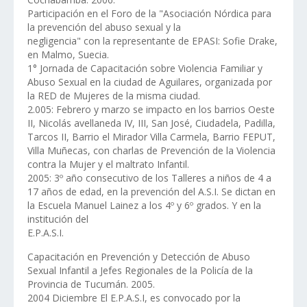
Participación en el Foro de la "Asociación Nórdica para
la prevención del abuso sexual y la
negligencia" con la representante de EPASI: Sofie Drake,
en Malmo, Suecia.
1° Jornada de Capacitación sobre Violencia Familiar y
Abuso Sexual en la ciudad de Aguilares, organizada por
la RED de Mujeres de la misma ciudad.
2.005: Febrero y marzo se impacto en los barrios Oeste
II, Nicolás avellaneda IV, III, San José, Ciudadela, Padilla,
Tarcos II, Barrio el Mirador Villa Carmela, Barrio FEPUT,
Villa Muñecas, con charlas de Prevención de la Violencia
contra la Mujer y el maltrato Infantil.
2005: 3º año consecutivo de los Talleres a niños de 4 a
17 años de edad, en la prevención del A.S.I. Se dictan en
la Escuela Manuel Lainez a los 4º y 6º grados. Y en la
institución del
E.P.A.S.I.
Capacitación en Prevención y Detección de Abuso
Sexual Infantil a Jefes Regionales de la Policía de la
Provincia de Tucumán. 2005.
2004 Diciembre El E.P.A.S.I, es convocado por la