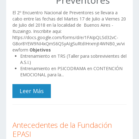
Preventores
El 2º Encuentro Nacional de Preventores se llevara a
cabo entre las fechas del Martes 17 de Julio a Viernes 20
de Julio del 2018 en la localidad de Buenos Aires -
Ituzaingo. Inscribite aqui:
https://docs.google.com/forms/d/e/1FAIpQLSd32vC-
G8or8YEW9NI4xQmS6QSyAIgSuRtdIHrxmjt4WNB0_w/vi
ewform
Objetivos
Entrenamiento en TRS (Taller para sobrevivientes del
A.S.I.)
Entrenamiento en PSICODRAMA en CONTENCIÓN
EMOCIONAL para la...
Leer Más
Antecedentes de la Fundación
EPASI