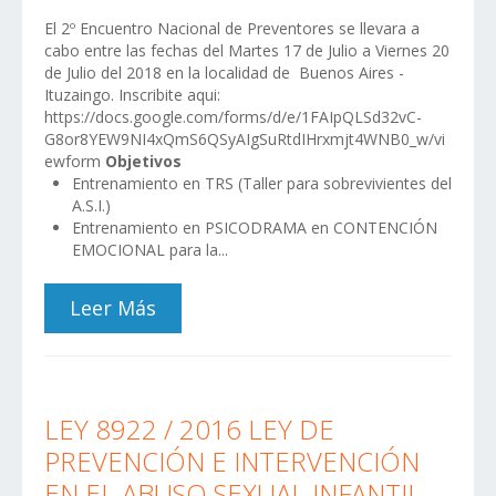
El 2º Encuentro Nacional de Preventores se llevara a
cabo entre las fechas del Martes 17 de Julio a Viernes 20
de Julio del 2018 en la localidad de Buenos Aires -
Ituzaingo. Inscribite aqui:
https://docs.google.com/forms/d/e/1FAIpQLSd32vC-
G8or8YEW9NI4xQmS6QSyAIgSuRtdIHrxmjt4WNB0_w/vi
ewform
Objetivos
Entrenamiento en TRS (Taller para sobrevivientes del
A.S.I.)
Entrenamiento en PSICODRAMA en CONTENCIÓN
EMOCIONAL para la...
Leer Más
LEY 8922 / 2016 LEY DE
PREVENCIÓN E INTERVENCIÓN
EN EL ABUSO SEXUAL INFANTIL